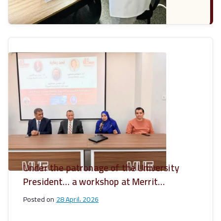
Under the patronage of the University
President… a workshop at Merrit
University on ‘ELISA’ techniques in
Posted on
28 April، 2026
advanced medical analyses.