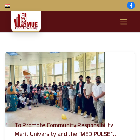
Skip
to
content
M
e
ri
t
U
ni
v
To Promote Community Responsibility:
Merit University and the “MED PULSE”