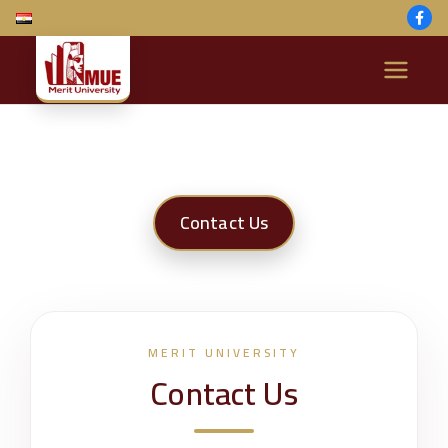
M
e
ri
Contact Us
t
U
ni
MERIT UNIVERSITY
Contact Us
v