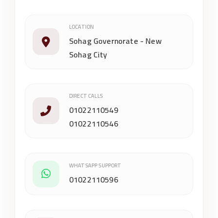
e
rs
LOCATION
Sohag Governorate - New
it
Sohag City
y
DIRECT CALLS
01022110549
01022110546
WHATSAPP SUPPORT
01022110596