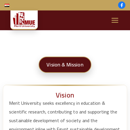
M
e
ri
Vision & Mission
t
U
Vision
ni
Merit University seeks excellency in education &
v
scientific research, contributing to and supporting the
sustainable development of society and the
environment inline with Egypt sustainable development