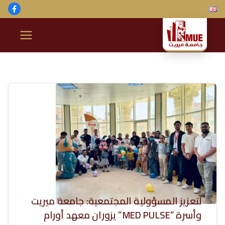
خطى
لى
لمحتوى
ج
ا
م
ع
ة
م
ير
لتعزيز المسؤولية المجتمعية: جامعة ميريت
وأسرة “MED PULSE” يزوران معهد أورام