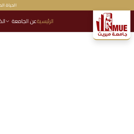
الحياة الط
الرئيسية
عن الجامعة
الك
ج
ا
م
ع
ة
م
ير