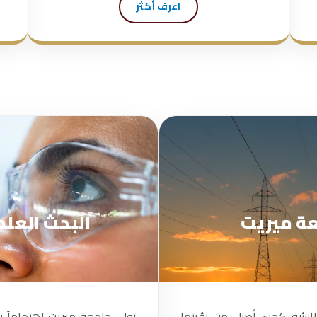
اعرف أكثر
عة ميريت
البحث العل
لبيئية كجزء أصيل من رؤيتها
تولي جامعة ميريت اهتماماً بال