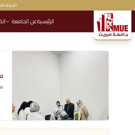
خطى
الحياة الط
لى
لمحتوى
الرئيسية
عن الجامعة
الك
ج
ا
م
ع
قا
نش
ة
م
ير