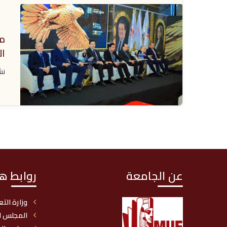
ي
ت
مش
ا
نش
عن الجامعة
روابط ه
وزارة التع
المجلس ا