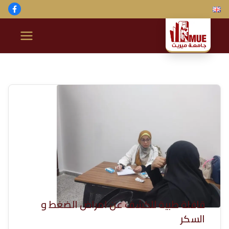
خطى
لى
لمحتوى
ج
ا
م
ع
ة
م
ير
قافلة طبية للكشف عن امراض الضغط و
السكر