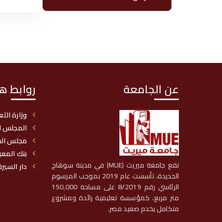
عن الجامعة
روابط ه
وزارة التع
المجلس ا
مجلس الج
بنك المع
تقع جامعة ميريت (MUE) في مدينة سوهاج
دار السيرف
الجديدة، تأسست عام 2019 بموجب المرسوم
الرئاسي رقم 8/2019 على مساحة 150,000
متر مربع، كمؤسسة تعليمية رائدة ومشروع
متكامل يخدم صعيد مصر.