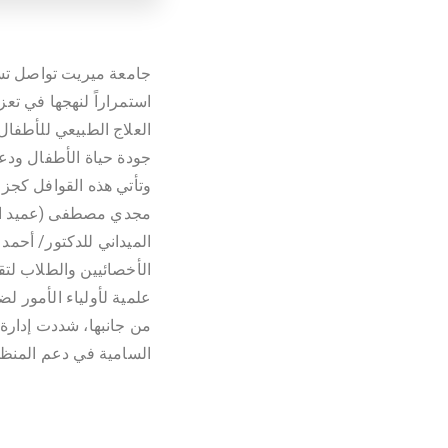
جامعة ميريت تواصل تسي
استمراراً لنهجها في تع
العلاج الطبيعي للأطفا
جودة حياة الأطفال ودع
وتأتي هذه القوافل كجزء
مجدي مصطفى (عميد الكلي
الميداني للدكتور/ أحم
الأخصائيين والطلاب لت
علمية لأولياء الأمور لض
من جانبها، شددت إدارة ا
السامية في دعم المنظو