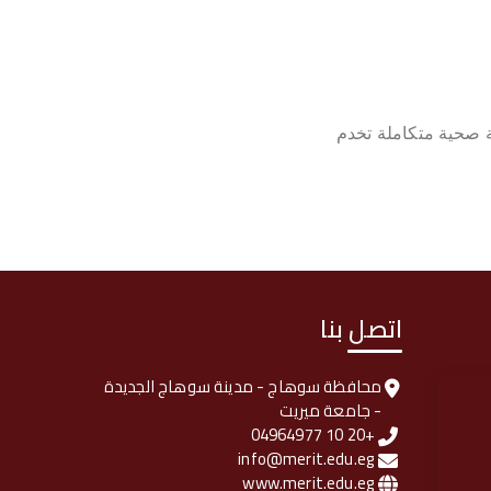
ة صحية متكاملة تخدم
اتصل بنا
محافظة سوهاج - مدينة سوهاج الجديدة
- جامعة ميريت
+20 10 04964977
info@merit.edu.eg
www.merit.edu.eg