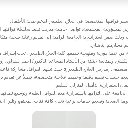
ير قوافلها المتخصصة في العلاج الطبيعي لدعم صحة الأطفال
زيز المسؤولية المجتمعية، تواصل جامعة ميريت تنفيذ سلسلة قوافلها
ل، وذلك ضمن استراتيجية الجامعة الرامية إلى تقديم رعاية صحية مت
م مسارهم التأهيلي.
 من خطة دورية ومنهجية تنظمها كلية العلاج الطبيعي، تحت إشراف وتو
ة)، وبمتابعة حثيثة من الأستاذ المساعد الدكتور/ أحمد الشناوي (وكي
د مصطفى (مدرس العلاج الطبيعي)؛ حيث تشهد القوافل مشاركة فاعلة
قديم جلسات تقييم دقيقة وخطط علاجية متخصصة، فضلاً عن تقديم بر
مان استمرارية التأهيل المنزلي السليم.
لجامعة على التزامها باستمرارية هذه القوافل الطبية وتوسيع نطاقها، 
مة الصحية وتقديم خدمات نوعية تخدم كافة فئات المجتمع وتلبي احتي