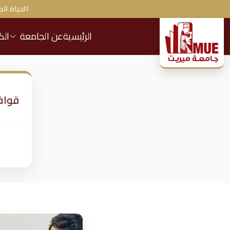
الحياة الط
الرئيسية
عن الجامعة
الك
ج
ا
م
قواف
ع
ة
م
ير