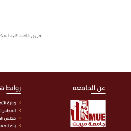
فريق قافلة كلية العل
عن الجامعة
روابط ه
وزارة التع
المجلس ا
مجلس الج
بنك المع