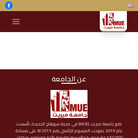
خطى
لى
لمحتوى
ج
ا
م
ع
عن الجامعة
ة
م
ير
تقع جامعة ميريت (MUE) في مدينة سوهاج الجديدة، تأسست
عام 2019 بموجب المرسوم الرئاسي رقم 8/2019 على مساحة
150,000 متر مربع، كمؤسسة تعليمية رائدة ومشروع متكامل