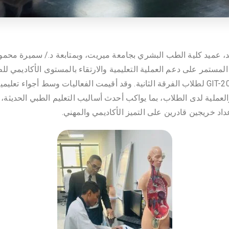
مد، عميد كلية الطب البشري بجامعة ميريت، وبمتابعة د./ سميرة محم
مستمر على دعم العملية التعليمية والارتقاء بالمستوى الأكاديمي للط
العلمي (ospe) مقرر GIT-207 لطلاب الفرقة الثانية. وقد أقيمت الفعاليات وسط أجواء
والعملية لدى الطلاب، بما يواكب أحدث أساليب التعليم الطبي الحديثة،
داد خريجين قادرين على التميز الأكاديمي والمهني.