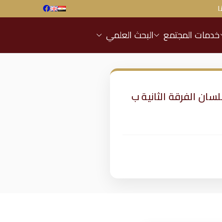
ا
خدمات المجتمع
البحث العلمي
رعاية عميد الكلية.. انتظام أعمال امتحان العملي (OSPE) لمقرر GIT-207 بلسان الفرقة الثانية ب