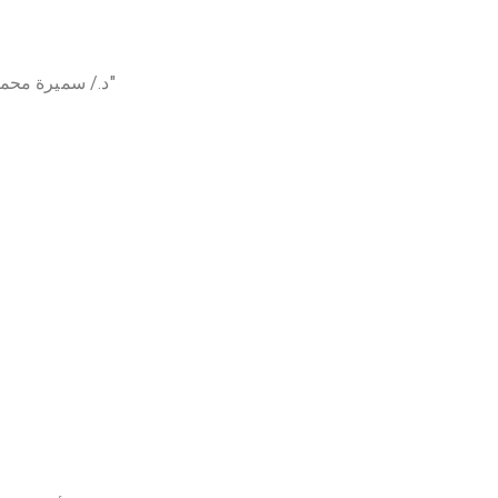
"د./ سميرة محمود