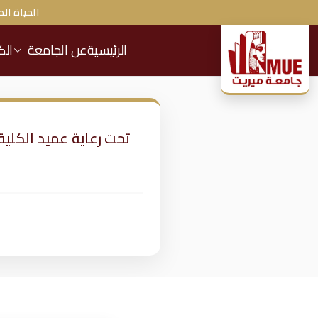
الحياة الط
الرئيسية
عن الجامعة
الك
ج
ا
م
ع
ة
م
ير