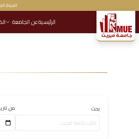
الحياة الط
الرئيسية
عن الجامعة
الك
ج
ا
م
ع
ة
م
من تاري
بحث
ير