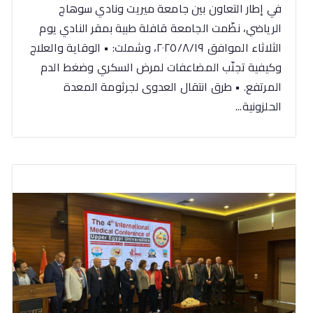
في إطار التعاون بين جامعة ميريت ونادي سوهاج
الرياضي، نظّمت الجامعة قافلة طبية بمقر النادي يوم
الثلاثاء الموافق ٢٠٢٥/٨/١٩، وشملت: • الوقاية والعلاج
وكيفية تجنّب المضاعفات لمرض السكري وضغط الدم
المرتفع. • طرق انتقال العدوى لجرثومة المعدة
الحلزونية...