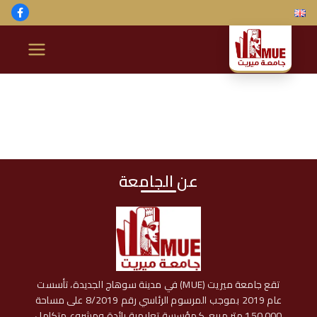
خطى
لى
لمحتوى
ج
ا
م
ع
عن الجامعة
ة
م
ير
تقع جامعة ميريت (MUE) في مدينة سوهاج الجديدة، تأسست
عام 2019 بموجب المرسوم الرئاسي رقم 8/2019 على مساحة
150,000 متر مربع، كمؤسسة تعليمية رائدة ومشروع متكامل